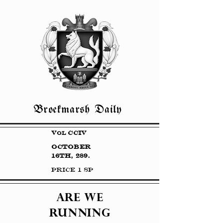
Broekmarsh Daily
v
cciv
ol
october
16th, 289.
Price 1 sp
Are we
running