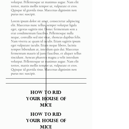
volutpat. Pellentesque ut maximus augue. Nam elit
tortor, mattis mollis tempor ut, vulputate et eros.
Quisque id gravida risus. Maecenas dignissim non
purus nec suscipit.
Lorem ipsum dolor sit amet, consectetur adipiscing
elit. Maecenas nunc tellus, semper volutpat ligula
eget, egestas sagittis nisi. Donec fermentum sem a
erat condimentum faucibus. Pellentesque nulla
neque, convallis sed nisi vitae, rhoncus dapibus felis.
Nam viverra ac quam id iaculis. Etiam sagittis ipsum
eget vulputate iaculis. Etiam neque libero, lacinia
tempor bibendum at, interdum quis dui. Maecenas
fermentum mauris id justo faucibus, et aliquet tellus
tincidunt. Aenean pharetra magna a velit interdum
volutpat. Pellentesque ut maximus augue. Nam elit
tortor, mattis mollis tempor ut, vulputate et eros.
Quisque id gravida risus. Maecenas dignissim non
purus nec suscipit.
How to rid
your house of
mice
How to rid
your house of
mice