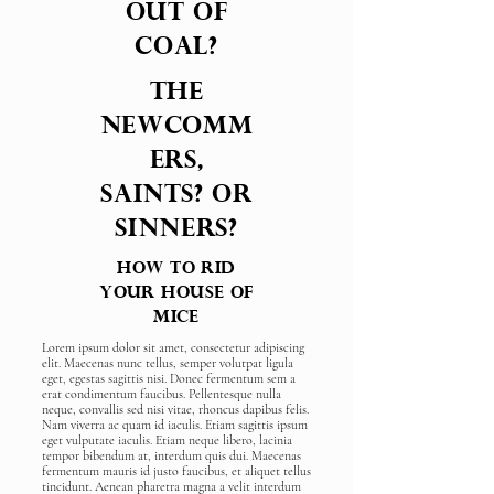
out of
coal?
THE
NEWCOMM
ERS,
SAINTS? OR
SINNERS?
How to rid
your house of
mice
Lorem ipsum dolor sit amet, consectetur adipiscing
elit. Maecenas nunc tellus, semper volutpat ligula
eget, egestas sagittis nisi. Donec fermentum sem a
erat condimentum faucibus. Pellentesque nulla
neque, convallis sed nisi vitae, rhoncus dapibus felis.
Nam viverra ac quam id iaculis. Etiam sagittis ipsum
eget vulputate iaculis. Etiam neque libero, lacinia
tempor bibendum at, interdum quis dui. Maecenas
fermentum mauris id justo faucibus, et aliquet tellus
tincidunt. Aenean pharetra magna a velit interdum