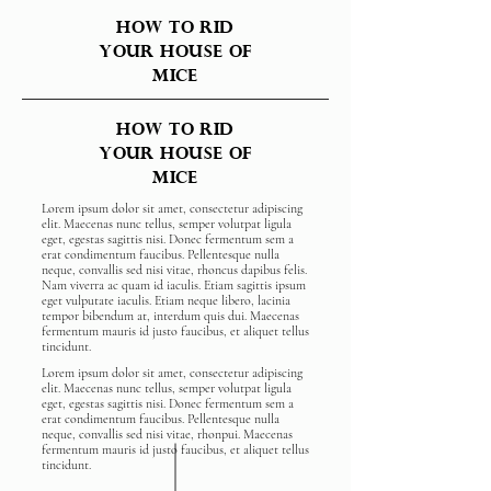
How to rid
your house of
mice
How to rid
your house of
mice
Lorem ipsum dolor sit amet, consectetur adipiscing
elit. Maecenas nunc tellus, semper volutpat ligula
eget, egestas sagittis nisi. Donec fermentum sem a
erat condimentum faucibus. Pellentesque nulla
neque, convallis sed nisi vitae, rhoncus dapibus felis.
Nam viverra ac quam id iaculis. Etiam sagittis ipsum
eget vulputate iaculis. Etiam neque libero, lacinia
tempor bibendum at, interdum quis dui. Maecenas
fermentum mauris id justo faucibus, et aliquet tellus
tincidunt.
Lorem ipsum dolor sit amet, consectetur adipiscing
elit. Maecenas nunc tellus, semper volutpat ligula
eget, egestas sagittis nisi. Donec fermentum sem a
erat condimentum faucibus. Pellentesque nulla
neque, convallis sed nisi vitae, rhonpui. Maecenas
fermentum mauris id justo faucibus, et aliquet tellus
tincidunt.