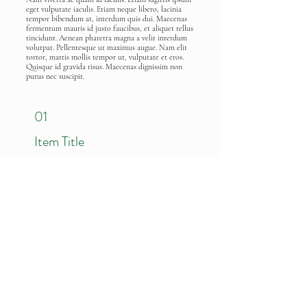
eget vulputate iaculis. Etiam neque libero, lacinia
tempor bibendum at, interdum quis dui. Maecenas
fermentum mauris id justo faucibus, et aliquet tellus
tincidunt. Aenean pharetra magna a velit interdum
volutpat. Pellentesque ut maximus augue. Nam elit
tortor, mattis mollis tempor ut, vulputate et eros.
Quisque id gravida risus. Maecenas dignissim non
purus nec suscipit.
01
Item Title
Describe the item and add all the
relevant details you would like to share.
Double click to edit the text and
change the description.